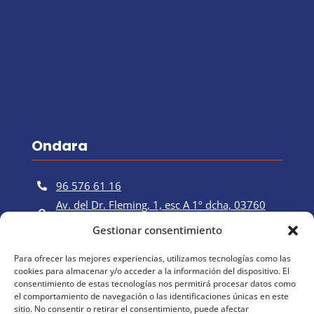
Ondara
96 576 61 16

Av. del Dr. Fleming, 1, esc A 1º dcha, 03760

Ondara, Alicante
Gestionar consentimiento
info@clinicadelpeu.es

Para ofrecer las mejores experiencias, utilizamos tecnologías como las
cookies para almacenar y/o acceder a la información del dispositivo. El
consentimiento de estas tecnologías nos permitirá procesar datos como
el comportamiento de navegación o las identificaciones únicas en este
sitio. No consentir o retirar el consentimiento, puede afectar