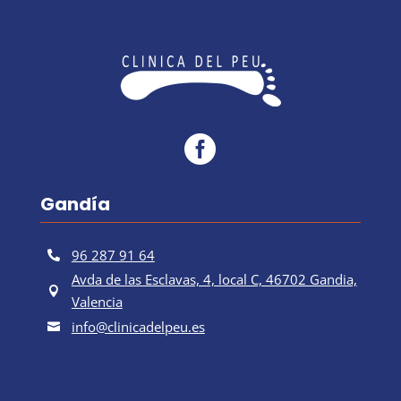

Gandía
96 287 91 64

Avda de las Esclavas, 4, local C, 46702 Gandia,

Valencia
info@clinicadelpeu.es
