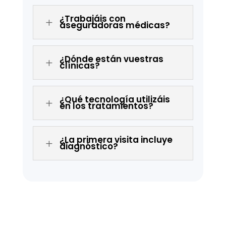
¿Trabajáis con
L
aseguradoras médicas?
¿Dónde están vuestras
L
clínicas?
¿Qué tecnología utilizáis
L
en los tratamientos?
¿La primera visita incluye
L
diagnóstico?