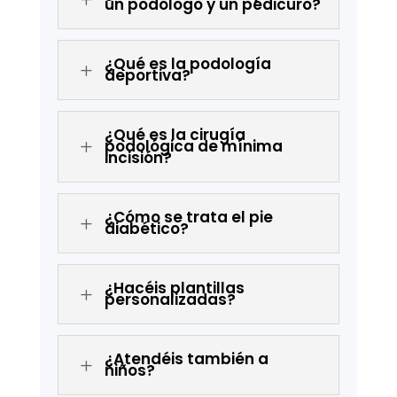
un podólogo y un pedicuro?
¿Qué es la podología
L
deportiva?
¿Qué es la cirugía
podológica de mínima
L
incisión?
¿Cómo se trata el pie
L
diabético?
¿Hacéis plantillas
L
personalizadas?
¿Atendéis también a
L
niños?