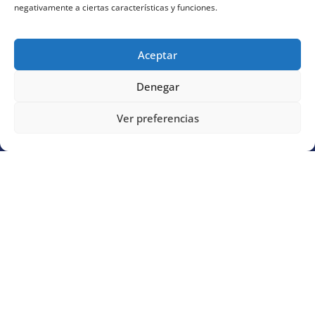
negativamente a ciertas características y funciones.
Aceptar
Denegar
Ver preferencias
Aviso Legal
●
Política de Privacidad
●
Política de
Cookies
●
Configuración de Cookies
●
Mapa del
Sitio
●
Declaración de Accesibilidad
Diseño:
Coto Consulting