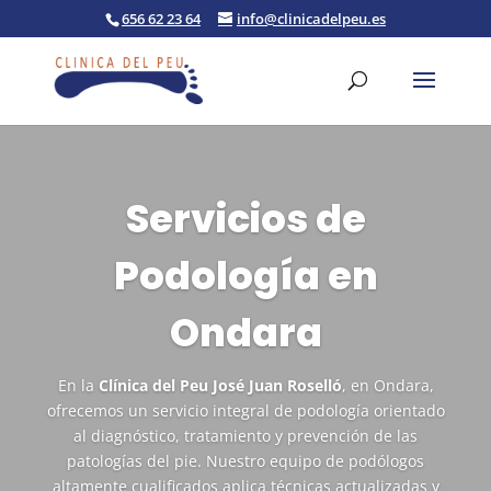
Skip
656 62 23 64
info@clinicadelpeu.es
to
content
Servicios de
Podología en
Ondara
En la
Clínica del Peu José Juan Roselló
, en Ondara,
ofrecemos un servicio integral de podología orientado
al diagnóstico, tratamiento y prevención de las
patologías del pie. Nuestro equipo de podólogos
altamente cualificados aplica técnicas actualizadas y