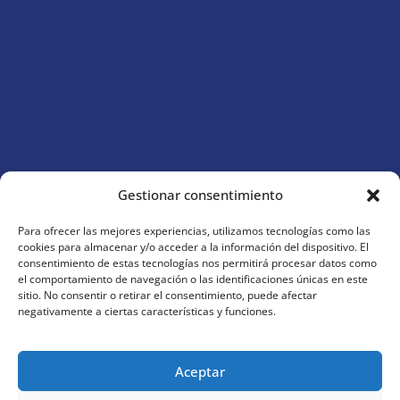
Gestionar consentimiento
Para ofrecer las mejores experiencias, utilizamos tecnologías como las
cookies para almacenar y/o acceder a la información del dispositivo. El
Aviso Legal
●
Política de Privacidad
●
Política de
consentimiento de estas tecnologías nos permitirá procesar datos como
el comportamiento de navegación o las identificaciones únicas en este
Cookies
●
Configuración de Cookies
●
Mapa del
sitio. No consentir o retirar el consentimiento, puede afectar
Sitio
●
Declaración de Accesibilidad
negativamente a ciertas características y funciones.
Diseño:
Coto Consulting
Aceptar