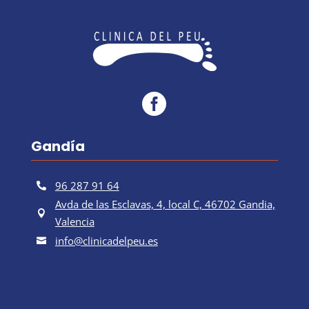

Gandía
96 287 91 64

Avda de las Esclavas, 4, local C, 46702 Gandia,

Valencia
info@clinicadelpeu.es
