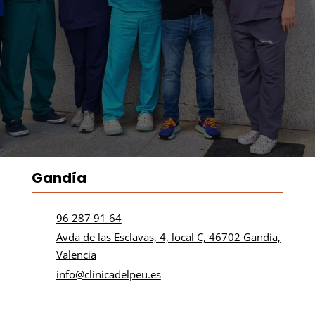
Gandía
96 287 91 64

Avda de las Esclavas, 4, local C, 46702 Gandia,

Valencia
info@clinicadelpeu.es
