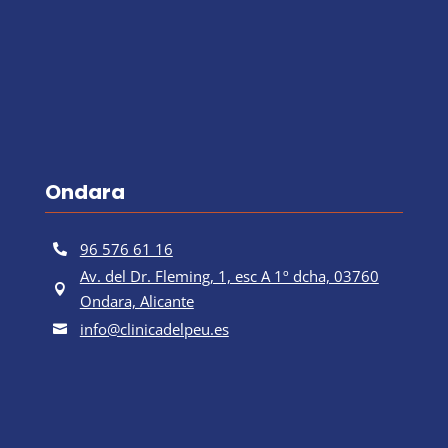
Ondara
96 576 61 16

Av. del Dr. Fleming, 1, esc A 1º dcha, 03760

Ondara, Alicante
info@clinicadelpeu.es
