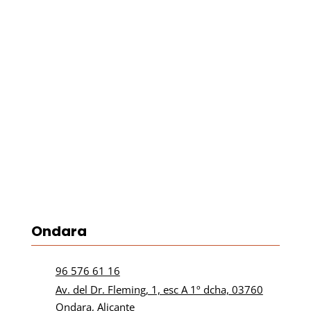
Ondara
96 576 61 16

Av. del Dr. Fleming, 1, esc A 1º dcha, 03760

Ondara, Alicante